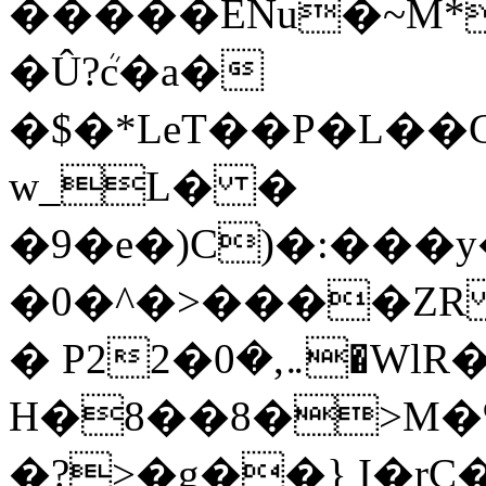
�����ENu�~M*4S�ccTv�6jd����
�Û?ܳc�a�
�$�*LeT��P�L�
w_L� �
�9�e�)C)�:���
�0�^�>����ZR
� P2܅,�0�2�WlR�t���=�/��g
H�8��8�>M�%�ݩ�w��k*Ӣ^
�?>�g��} I�rC�