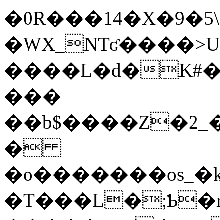
�0R���14�X�9�5
�WX_NTʛ����>U
����L�d�K#�
���
��b$����Z�2_�E�y��7��
�
�o�������os_�k
�T���L�;Ƅ�r