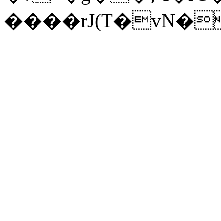
����rJ(T�vN�