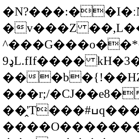
�N?���:��I�ː
�v���Z ��,L�
^���G���o��*
ډ9L.fIf���� kH�3���i��z���/
���b�{!��H
���
r;/�CJ��e8
��̭'T���#ߎq����"j 'M�0���-
����O�������