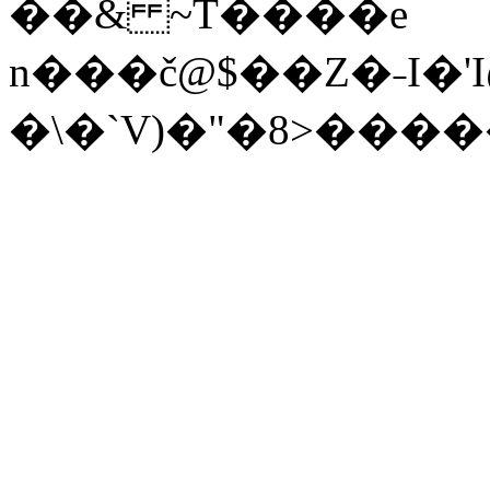
��& ~T����e
n���č@$��Z�˗I�'I@�z�ߥ��V���